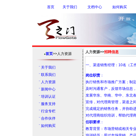
首页
关于我们
文档中心
如何购买
人力资源>>
招聘信息
首页
>>
人力资源
一、渠道销售经理：10名（工
¨
关于我们
¨
联系我们
岗位职责
：
¨
人力资源
执行销售和市场推广方案；制
及时沟通客户，反馈市场信息
¨
新闻中心
发展华东、华南、华中、东北各
¨
培训认证
宣传，对代理商管理，渠道之
¨
服务支持
完成规定的销售任务，并协助
¨
行业专栏
对代理商组织培训，帮助代理
¨
合作伙伴
任职要求
：
¨
如何购买
教育背景：市场营销或相关专
培训经历：受过市场营销、产