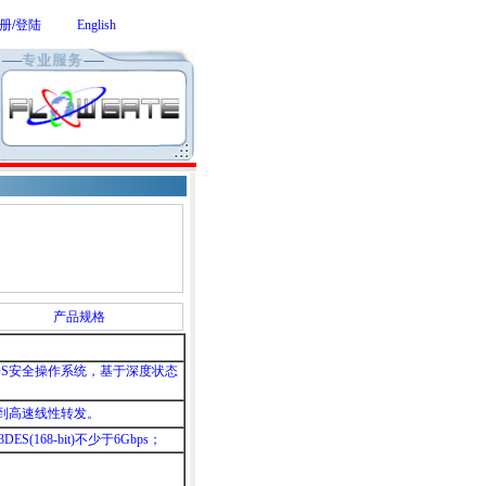
册
/
登陆
English
产品规格
OS安全操作系统，基于深度状态
达到高速线性转发。
ES(168-bit)不少于6Gbps；