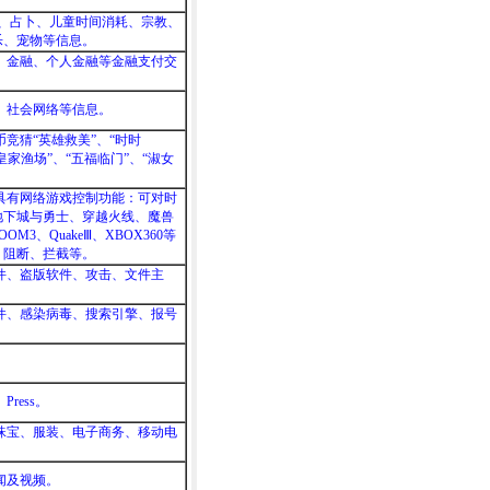
派、占卜、儿童时间消耗、宗教、
乐、宠物等信息。
、金融、个人金融等金融支付交
、社会网络等信息。
竞猜“英雄救美”、“时时
皇家渔场”、“五福临门”、“淑女
具有网络游戏控制功能：可对时
地下城与勇士、穿越火线、魔兽
OM3、QuakeⅢ、XBOX360等
，阻断、拦截等。
件、盗版软件、攻击、文件主
件、感染病毒、搜索引擎、报号
ress。
珠宝、服装、电子商务、移动电
闻及视频。