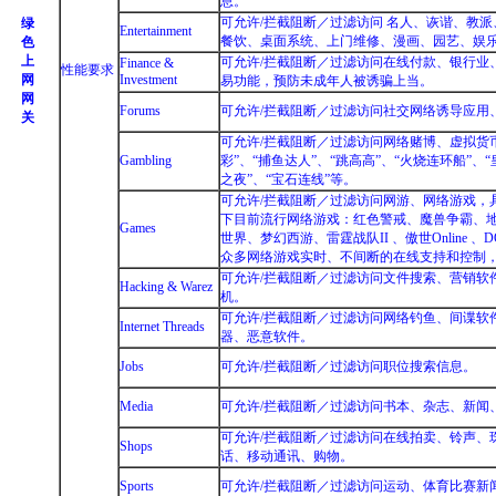
息。
可允许/拦截阻断／过滤访问 名人、诙谐、教
绿
Entertainment
餐饮、桌面系统、上门维修、漫画、园艺、娱
色
上
可允许/拦截阻断／过滤访问在线付款、银行业
Finance &
性能要求
网
Investment
易功能，预防未成年人被诱骗上当。
网
Forums
可允许/拦截阻断／过滤访问社交网络诱导应用
关
可允许/拦截阻断／过滤访问网络赌博、虚拟货币
Gambling
彩”、“捕鱼达人”、“跳高高”、“火烧连环船”、“
之夜”、“宝石连线”等。
可允许/拦截阻断／过滤访问网游、网络游戏，
下目前流行网络游戏：红色警戒、魔兽争霸、
Games
世界、梦幻西游、雷霆战队II 、傲世Online 、DO
众多网络游戏实时、不间断的在线支持和控制
可允许/拦截阻断／过滤访问文件搜索、营销软
Hacking & Warez
机。
可允许/拦截阻断／过滤访问网络钓鱼、间谍软
Internet Threads
器、恶意软件。
Jobs
可允许/拦截阻断／过滤访问职位搜索信息。
Media
可允许/拦截阻断／过滤访问书本、杂志、新闻、P
可允许/拦截阻断／过滤访问在线拍卖、铃声、
Shops
话、移动通讯、购物。
Sports
可允许/拦截阻断／过滤访问运动、体育比赛新