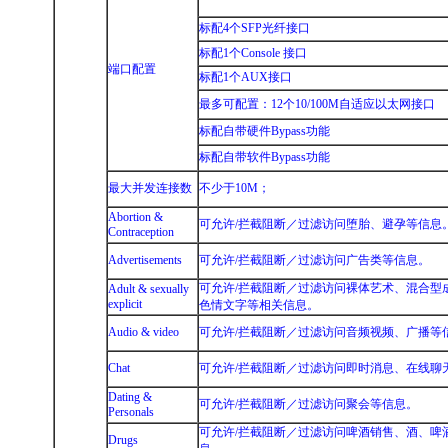
标配4个SFP光纤接口
标配1个Console 接口
端口配置
标配1个AUX接口
最多可配置：12个10/100M自适应以太网接口
标配自带硬件Bypass功能
标配自带软件Bypass功能
最大并发连接数
不少于10M；
Abortion &
可允许/拦截阻断／过滤访问堕胎、避孕等信息
Contraception
Advertisements
可允许/拦截阻断／过滤访问广告类等信息。
可允许/拦截阻断／过滤访问裸体艺术、混合型
Adult & sexually
explicit
色情文字等相关信息。
Audio & video
可允许/拦截阻断／过滤访问音频视频、广播等
Chat
可允许/拦截阻断／过滤访问即时消息、在线聊
Dating &
可允许/拦截阻断／过滤访问聚会等信息。
Personals
可允许/拦截阻断／过滤访问啤酒销售、酒、啤
Drugs