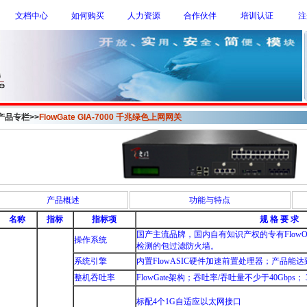
文档中心
如何购买
人力资源
合作伙伴
培训认证
注
产品专栏>>
FlowGate GIA-7000 千兆绿色上网网关
产品概述
功能与特点
名称
指标
指标项
规 格 要 求
国产主流品牌，国内自有知识产权的专有Flow
操作系统
检测的包过滤防火墙。
系统引擎
内置FlowASIC硬件加速前置处理器；产品能
整机吞吐率
FlowGate架构；吞吐率/吞吐量不少于40Gbps； 3D
标配4个1G自适应以太网接口